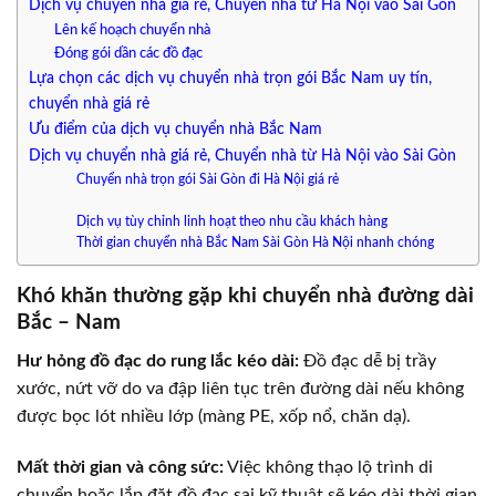
Dịch vụ chuyển nhà giá rẻ, Chuyển nhà từ Hà Nội vào Sài Gòn
Lên kế hoạch chuyển nhà
Đóng gói dần các đồ đạc
Lựa chọn các dịch vụ chuyển nhà trọn gói Bắc Nam uy tín,
chuyển nhà giá rẻ
Ưu điểm của dịch vụ chuyển nhà Bắc Nam
Dịch vụ chuyển nhà giá rẻ, Chuyển nhà từ Hà Nội vào Sài Gòn
Chuyển nhà trọn gói Sài Gòn đi Hà Nội giá rẻ
Dịch vụ tùy chỉnh linh hoạt theo nhu cầu khách hàng
Thời gian chuyển nhà Bắc Nam Sài Gòn Hà Nội nhanh chóng
Khó khăn thường gặp khi chuyển nhà đường dài
Bắc – Nam
Hư hỏng đồ đạc do rung lắc kéo dài:
Đồ đạc dễ bị trầy
xước, nứt vỡ do va đập liên tục trên đường dài nếu không
được bọc lót nhiều lớp (màng PE, xốp nổ, chăn dạ).
Mất thời gian và công sức:
Việc không thạo lộ trình di
chuyển hoặc lắp đặt đồ đạc sai kỹ thuật sẽ kéo dài thời gian