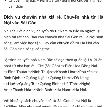
Chuyển nhà Bắc – Nam giá tốt- đóng gói chuyên nghiệp,
cẩn thận
Dịch vụ chuyển nhà giá rẻ, Chuyển nhà từ Hà
Nội vào Sài Gòn
Nhu cầu về dịch vụ chuyển đồ từ Nam ra Bắc và ngược lại
hiện tại rất cao. Bạn cần chuyển nhà Sài Gòn ra Hà Nội sinh
sống, làm việc học tập. Hay cần chuyển đồ từ Hà Nội vào
Sài Gòn sinh sống, công tác.
Lộ trình chuyển nhà Nam Bắc sẽ dọc theo quốc lộ 1A. Xuất
phát từ nhà bạn ở HCM (Sài Gòn) =>Biên Hòa Đồng Nai
=>Bình Thuận =>Ninh Thuận=>Khánh Hòa=>Phú Yên =>
Bình Định =>Quảng Ngãi=>Quảng Nam=>Đà Nẵng
=>Huế=>Quảng Trị=>Quảng Bình=>Hà Tĩnh=>Nghệ
An=>Thanh Hóa=>Ninh Bình=>Hà Nam=>Hà Nội.
Với khoảng cách chuyển nhà từ Sài Gòn đi Hà Nội là
1638km. Hầu như mọi người đều e ngại về chi phí cao, thời