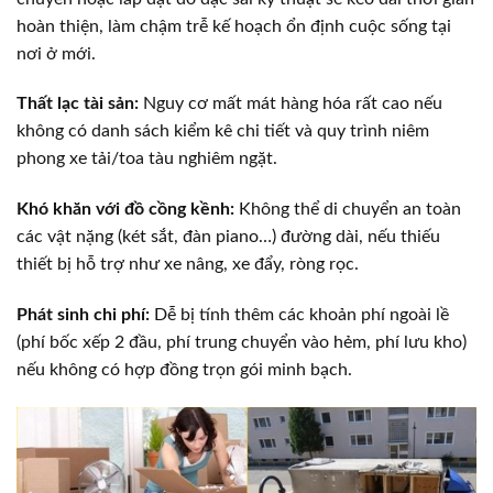
hoàn thiện, làm chậm trễ kế hoạch ổn định cuộc sống tại
nơi ở mới.
Thất lạc tài sản:
Nguy cơ mất mát hàng hóa rất cao nếu
không có danh sách kiểm kê chi tiết và quy trình niêm
phong xe tải/toa tàu nghiêm ngặt.
Khó khăn với đồ cồng kềnh:
Không thể di chuyển an toàn
các vật nặng (két sắt, đàn piano…) đường dài, nếu thiếu
thiết bị hỗ trợ như xe nâng, xe đẩy, ròng rọc.
Phát sinh chi phí:
Dễ bị tính thêm các khoản phí ngoài lề
(phí bốc xếp 2 đầu, phí trung chuyển vào hẻm, phí lưu kho)
nếu không có hợp đồng trọn gói minh bạch.