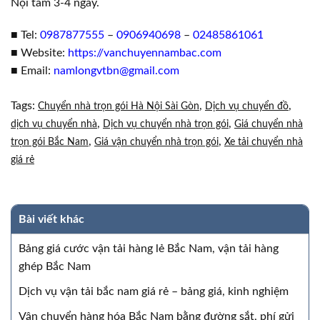
Nội tầm 3-4 ngày.
■ Tel:
0987877555
–
0906940698
–
02485861061
■ Website:
https://vanchuyennambac.com
■ Email:
namlongvtbn@gmail.com
Tags:
,
,
Chuyển nhà trọn gói Hà Nội Sài Gòn
Dịch vụ chuyển đồ
,
,
dịch vụ chuyển nhà
Dịch vụ chuyển nhà trọn gói
Giá chuyển nhà
,
,
trọn gói Bắc Nam
Giá vận chuyển nhà trọn gói
Xe tải chuyển nhà
giá rẻ
Bài viết khác
Bảng giá cước vận tải hàng lẻ Bắc Nam, vận tải hàng
ghép Bắc Nam
Dịch vụ vận tải bắc nam giá rẻ – bảng giá, kinh nghiệm
Vận chuyển hàng hóa Bắc Nam bằng đường sắt, phí gửi