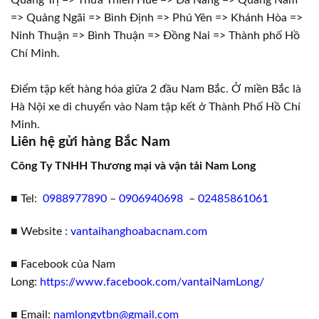
=> Quảng Ngãi => Bình Định => Phú Yên => Khánh Hòa =>
Ninh Thuận => Bình Thuận => Đồng Nai => Thành phố Hồ
Chí Minh.
Điểm tập kết hàng hóa giữa 2 đầu Nam Bắc. Ở miền Bắc là
Hà Nội xe di chuyển vào Nam tập kết ở Thành Phố Hồ Chí
Minh.
Liên hệ gửi hàng Bắc Nam
Công Ty TNHH Thương mại và vận tải Nam Long
■ Tel:
0988977890
–
0906940698
–
02485861061
■ Website :
vantaihanghoabacnam.com
■ Facebook của Nam
Long:
https://www.facebook.com/vantaiNamLong/
■ Email:
namlongvtbn@gmail.com