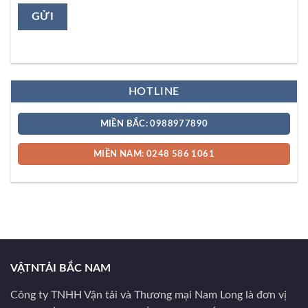
HOTLINE
MIỀN BẮC: 0988977890
MIỀN NAM: 0248 586 1061
VẬTNTẢI BẮC NAM
Công ty TNHH Vận tải và Thương mại Nam Long là đơn vị