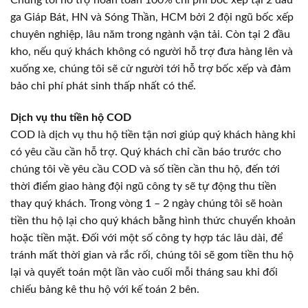
Chúng tôi hỗ trợ hoàn toàn 100% chi phí bốc xếp tại 2 đầu
ga Giáp Bát, HN và Sóng Thần, HCM bởi 2 đội ngũ bốc xếp
chuyên nghiệp, lâu năm trong ngành vận tải. Còn tại 2 đầu
kho, nếu quý khách không có người hỗ trợ đưa hàng lên và
xuống xe, chúng tôi sẽ cử người tới hỗ trợ bốc xếp và đảm
bảo chi phí phát sinh thấp nhất có thể.
Dịch vụ thu tiền hộ COD
COD là dịch vụ thu hộ tiền tận nơi giúp quý khách hàng khi
có yêu cầu cần hỗ trợ. Quý khách chỉ cần báo trước cho
chúng tôi về yêu cầu COD và số tiền cần thu hộ, đến tới
thời điểm giao hàng đội ngũ công ty sẽ tự động thu tiền
thay quý khách. Trong vòng 1 – 2 ngày chúng tôi sẽ hoàn
tiền thu hộ lại cho quý khách bằng hình thức chuyển khoản
hoặc tiền mặt. Đối với một số công ty hợp tác lâu dài, để
tránh mất thời gian và rắc rối, chúng tôi sẽ gom tiền thu hộ
lại và quyết toán một lần vào cuối mỗi tháng sau khi đối
chiếu bảng kê thu hộ với kế toán 2 bên.