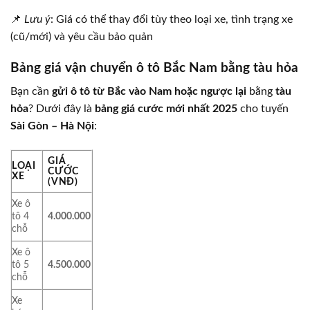
📌
Lưu ý
: Giá có thể thay đổi tùy theo loại xe, tình trạng xe
(cũ/mới) và yêu cầu bảo quản
Bảng giá vận chuyển ô tô Bắc Nam bằng tàu hỏa
Bạn cần
gửi ô tô từ Bắc vào Nam hoặc ngược lại
bằng
tàu
hỏa
? Dưới đây là
bảng giá cước mới nhất 2025
cho tuyến
Sài Gòn – Hà Nội
:
GIÁ
LOẠI
CƯỚC
XE
(VNĐ)
Xe ô
tô 4
4.000.000
chỗ
Xe ô
tô 5
4.500.000
chỗ
Xe