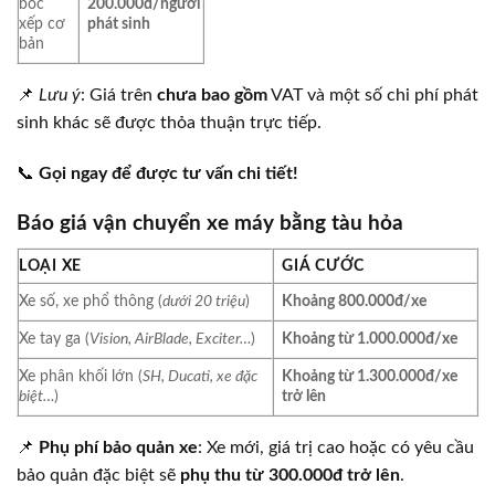
bốc
200.000đ/người
xếp cơ
phát sinh
bản
📌
Lưu ý
: Giá trên
chưa bao gồm
VAT và một số chi phí phát
sinh khác sẽ được thỏa thuận trực tiếp.
📞
Gọi ngay để được tư vấn chi tiết!
Báo giá vận chuyển xe máy bằng tàu hỏa
LOẠI XE
GIÁ CƯỚC
Xe số, xe phổ thông (
dưới 20 triệu
)
Khoảng 800.000đ/xe
Xe tay ga (
Vision, AirBlade, Exciter…
)
Khoảng từ 1.000.000đ/xe
Xe phân khối lớn (
SH, Ducati, xe đặc
Khoảng từ 1.300.000đ/xe
biệt…
)
trở lên
📌
Phụ phí bảo quản xe
: Xe mới, giá trị cao hoặc có yêu cầu
bảo quản đặc biệt sẽ
phụ thu từ 300.000đ trở lên
.