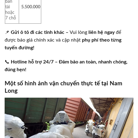
bán
tải
5.500.000
hoặc
7 chỗ
📌
Gửi ô tô đi các tỉnh khác –
Vui lòng
liên hệ ngay
để
được báo giá chính xác và cập nhật
phụ phí theo từng
tuyến đường!
📞
Hotline hỗ trợ 24/7 – Đảm bảo an toàn, nhanh chóng,
đúng hẹn!
Một số hình ảnh vận chuyển thực tế tại Nam
Long