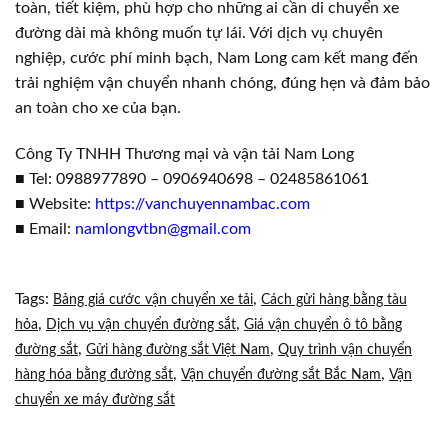
toàn, tiết kiệm, phù hợp cho những ai cần di chuyển xe
đường dài mà không muốn tự lái. Với dịch vụ chuyên
nghiệp, cước phí minh bạch, Nam Long cam kết mang đến
trải nghiệm vận chuyển nhanh chóng, đúng hẹn và đảm bảo
an toàn cho xe của bạn.
Công Ty TNHH Thương mại và vận tải Nam Long
■ Tel: 0988977890 – 0906940698 – 02485861061
■ Website:
https://vanchuyennambac.com
■ Email:
namlongvtbn@gmail.com
Tags:
,
Bảng giá cước vận chuyển xe tải
Cách gửi hàng bằng tàu
,
,
hỏa
Dịch vụ vận chuyển đường sắt
Giá vận chuyển ô tô bằng
,
,
đường sắt
Gửi hàng đường sắt Việt Nam
Quy trình vận chuyển
,
,
hàng hóa bằng đường sắt
Vận chuyển đường sắt Bắc Nam
Vận
chuyển xe máy đường sắt