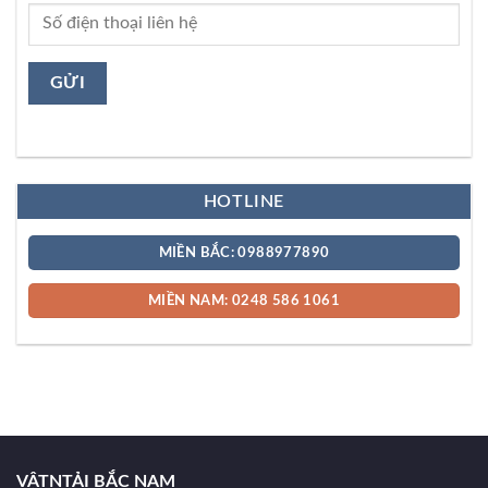
HOTLINE
MIỀN BẮC: 0988977890
MIỀN NAM: 0248 586 1061
VẬTNTẢI BẮC NAM