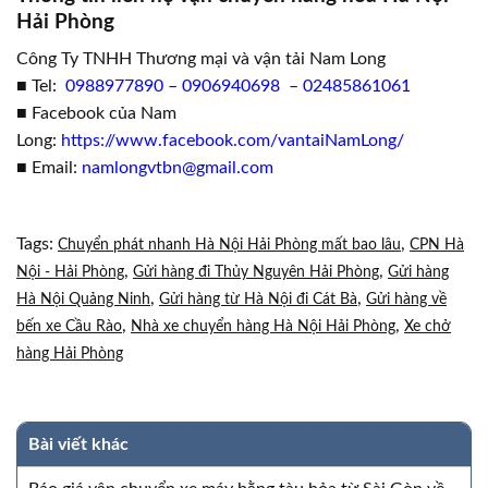
Hải Phòng
Công Ty TNHH Thương mại và vận tải Nam Long
■ Tel:
0988977890
–
0906940698
–
02485861061
■ Facebook của Nam
Long:
https://www.facebook.com/vantaiNamLong/
■ Email:
namlongvtbn@gmail.com
Tags:
,
Chuyển phát nhanh Hà Nội Hải Phòng mất bao lâu
CPN Hà
,
,
Nội - Hải Phòng
Gửi hàng đi Thủy Nguyên Hải Phòng
Gửi hàng
,
,
Hà Nội Quảng Ninh
Gửi hàng từ Hà Nội đi Cát Bà
Gửi hàng về
,
,
bến xe Cầu Rào
Nhà xe chuyển hàng Hà Nội Hải Phòng
Xe chở
hàng Hải Phòng
Bài viết khác