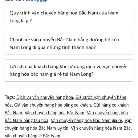
Quy trình vận chuyển hàng hoá Bắc Nam của Nam
Long là gì?
Chành xe vận chuyển Bắc Nam bằng đường bộ của
Nam Long đi qua những tỉnh thành nào?
Lợi ích của khách hàng khi sử dụng dịch vụ vận chuyển
hàng hóa bắc nam giá rẻ tại Nam Long?
Tags:
,
Dịch vụ vận chuyển hàng hóa
Giá cước vận chuyển hàng
,
,
hóa
Giá vận chuyển hàng hóa bằng xe khách
Gửi hàng xe khách
,
,
Bắc Nam
Vận chuyển hàng hóa Bắc Nam
Vận chuyển hàng hóa
,
,
Bắc Nam bằng tàu hỏa
Vận chuyển hàng hóa Bắc Nam giá rẻ
Vận
,
,
chuyển hàng hóa Bắc Nam uy tín
Vận chuyển hàng hóa Nam Bắc
Vận chuyển hàng lẻ Bắc Nam