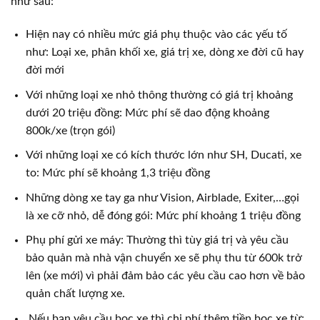
như sau:
Hiện nay có nhiều mức giá phụ thuộc vào các yếu tố
như: Loại xe, phân khối xe, giá trị xe, dòng xe đời cũ hay
đời mới
Với những loại xe nhỏ thông thường có giá trị khoảng
dưới 20 triệu đồng: Mức phí sẽ dao động khoảng
800k/xe (trọn gói)
Với những loại xe có kích thước lớn như SH, Ducati, xe
to: Mức phí sẽ khoảng 1,3 triệu đồng
Những dòng xe tay ga như Vision, Airblade, Exiter,…gọi
là xe cỡ nhỏ, dễ đóng gói: Mức phí khoảng 1 triệu đồng
Phụ phí gửi xe máy: Thường thì tùy giá trị và yêu cầu
bảo quản mà nhà vận chuyển xe sẽ phụ thu từ 600k trở
lên (xe mới) vì phải đảm bảo các yêu cầu cao hơn về bảo
quản chất lượng xe.
Nếu bạn yêu cầu bọc xe thì chi phí thêm tiền bọc xe từ: