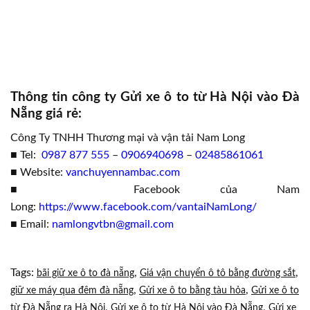
Thông tin công ty Gửi xe ô to từ Hà Nội vào Đà
Nẵng giá rẻ:
Công Ty TNHH Thương mại và vận tải Nam Long
■ Tel:
0987 877 555
–
0906940698
–
02485861061
■ Website:
vanchuyennambac.com
■ Facebook của Nam
Long:
https://www.facebook.com/vantaiNamLong/
■ Email:
namlongvtbn@gmail.com
Tags:
,
,
bãi giữ xe ô to đà nẵng
Giá vận chuyển ô tô bằng đường sắt
,
,
giữ xe máy qua đêm đà nẵng
Gửi xe ô to bằng tàu hỏa
Gửi xe ô to
,
,
từ Đà Nẵng ra Hà Nội
Gửi xe ô to từ Hà Nội vào Đà Nẵng
Gửi xe