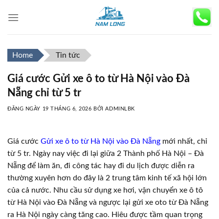
Skip
to
content
Home
Tin tức
Giá cước Gửi xe ô to từ Hà Nội vào Đà
Nẵng chỉ từ 5 tr
ĐĂNG NGÀY
19 THÁNG 6, 2026
BỞI
ADMINLBK
Giá cước
Gửi xe ô to từ Hà Nội vào Đà Nẵng
mới nhất, chỉ
từ 5 tr. Ngày nay việc đi lại giữa 2 Thành phố Hà Nội – Đà
Nẵng để làm ăn, đi công tác hay đi du lịch được diễn ra
thường xuyên hơn do đây là 2 trung tâm kinh tế xã hội lớn
của cả nước. Nhu cầu sử dụng xe hơi, vận chuyển xe ô tô
từ Hà Nội vào Đà Nẵng và ngược lại gửi xe oto từ Đà Nẵng
ra Hà Nội ngày càng tăng cao. Hiêu được tầm quan trọng