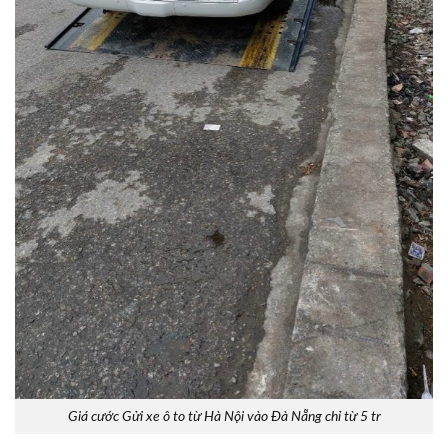
Giá cước Gửi xe ô to từ Hà Nội vào Đà Nẵng chỉ từ 5 tr