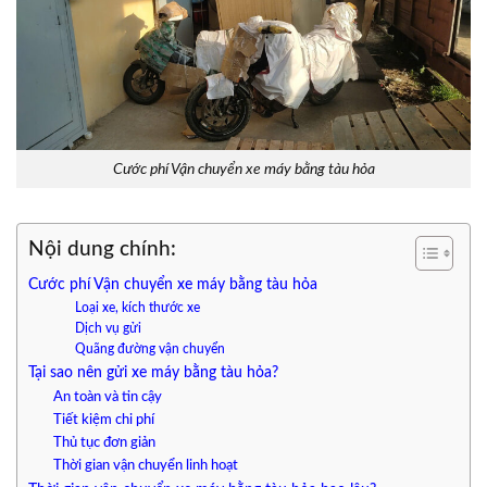
Cước phí Vận chuyển xe máy bằng tàu hỏa
Nội dung chính:
Cước phí Vận chuyển xe máy bằng tàu hỏa
Loại xe, kích thước xe
Dịch vụ gửi
Quãng đường vận chuyển
Tại sao nên gửi xe máy bằng tàu hỏa?
An toàn và tin cậy
Tiết kiệm chi phí
Thủ tục đơn giản
Thời gian vận chuyển linh hoạt