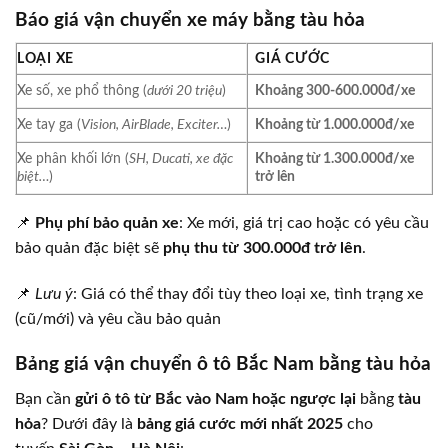
Báo giá vận chuyển xe máy bằng tàu hỏa
LOẠI XE
GIÁ CƯỚC
Xe số, xe phổ thông (
dưới 20 triệu
)
Khoảng 300-600.000đ/xe
Xe tay ga (
Vision, AirBlade, Exciter…
)
Khoảng từ 1.000.000đ/xe
Xe phân khối lớn (
SH, Ducati, xe đặc
Khoảng từ 1.300.000đ/xe
biệt…
)
trở lên
📌
Phụ phí bảo quản xe
: Xe mới, giá trị cao hoặc có yêu cầu
bảo quản đặc biệt sẽ
phụ thu từ 300.000đ trở lên
.
📌
Lưu ý
: Giá có thể thay đổi tùy theo loại xe, tình trạng xe
(cũ/mới) và yêu cầu bảo quản
Bảng giá vận chuyển ô tô Bắc Nam bằng tàu hỏa
Bạn cần
gửi ô tô từ Bắc vào Nam hoặc ngược lại
bằng
tàu
hỏa
? Dưới đây là
bảng giá cước mới nhất 2025
cho