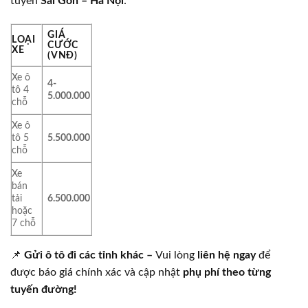
tuyến
Sài Gòn – Hà Nội
:
GIÁ
LOẠI
CƯỚC
XE
(VNĐ)
Xe ô
4-
tô 4
5.000.000
chỗ
Xe ô
tô 5
5.500.000
chỗ
Xe
bán
tải
6.500.000
hoặc
7 chỗ
📌
Gửi ô tô đi các tỉnh khác –
Vui lòng
liên hệ ngay
để
được báo giá chính xác và cập nhật
phụ phí theo từng
tuyến đường!