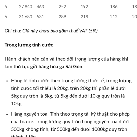
5
27.840
463
252
192
186
1
6
31.680
531
289
218
212
2
Ghi chú: Giá này chưa bao gồm thuế VAT (5%)
Trọng lượng tính cước
Hành khách nên cân và theo dõi trọng lượng của hàng khi
làm
thủ tục gửi hàng hóa ga Sài Gòn
:
Hàng lẻ tính cước theo trọng lượng thực tế, trọng lượng
tính cước tối thiểu là 20kg, trên 20kg thì phần lẻ dưới
5kg quy tròn là 5kg, từ 5kg đến dưới 10kg quy tròn là
10kg
Hàng nguyên toa: Tính theo trọng tải kỹ thuật cho phép
của toa xe. Trọng lượng quy tròn hàng nguyên toa dưới
500kg không tính, từ 500kg đến dưới 1000kg quy tròn