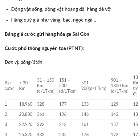
Động vật sống, động vật hoang dã, hàng dễ vỡ
Hàng quý giá như vàng, bạc, ngọc ngà…
Bảng giá cước gửi hàng hóa ga Sài Gòn
Cước phổ thông nguyên toa (PTNT):
Đơn vị: đồng/1tấn
1
31 – 150
151 –
901 –
Bậc
< 30
501 –
K
Km
500
1300 Km
cước
Km
900(đ/1Tkm)
tr
(đ/1Tkm)
(đ/1Tkm)
(đ/1Tkm)
đi
1
18.960
328
177
133
129
1
2
20.880
361
196
146
143
1
3
22.920
392
213
161
157
1
4
25.320
432
235
178
172
1