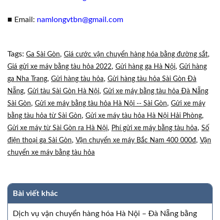
■ Email:
namlongvtbn@gmail.com
Tags:
,
,
Ga Sài Gòn
Giá cước vận chuyển hàng hóa bằng đường sắt
,
,
Giá gửi xe máy bằng tàu hỏa 2022
Gửi hàng ga Hà Nội
Gửi hàng
,
,
ga Nha Trang
Gửi hàng tàu hỏa
Gửi hàng tàu hỏa Sài Gòn Đà
,
,
Nẵng
Gửi tàu Sài Gòn Hà Nội
Gửi xe máy bằng tàu hỏa Đà Nẵng
,
,
Sài Gòn
Gửi xe máy bằng tàu hỏa Hà Nội -- Sài Gòn
Gửi xe máy
,
,
bằng tàu hỏa từ Sài Gòn
Gửi xe máy tàu hỏa Hà Nội Hải Phòng
,
,
Gửi xe máy từ Sài Gòn ra Hà Nội
Phí gửi xe máy bằng tàu hỏa
Số
,
,
điện thoại ga Sài Gòn
Vận chuyển xe máy Bắc Nam 400 000đ
Vận
chuyển xe máy bằng tàu hỏa
Bài viết khác
Dịch vụ vận chuyển hàng hóa Hà Nội – Đà Nẵng bằng