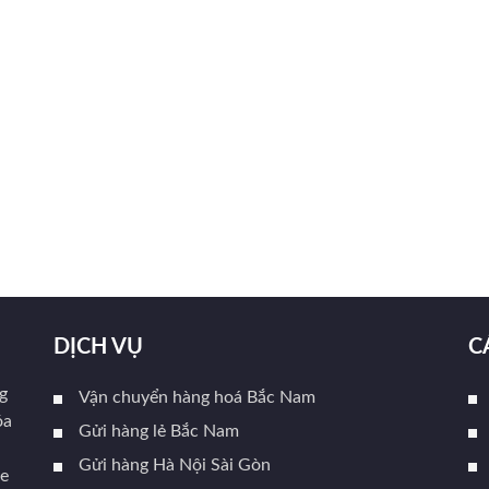
DỊCH VỤ
C
g
Vận chuyển hàng hoá Bắc Nam
óa
Gửi hàng lẻ Bắc Nam
Gửi hàng Hà Nội Sài Gòn
xe