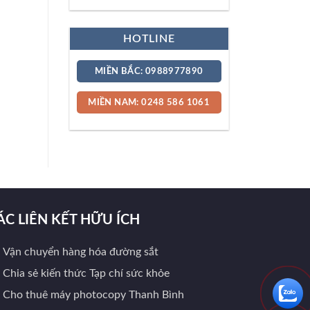
HOTLINE
MIỀN BẮC: 0988977890
MIỀN NAM: 0248 586 1061
ÁC LIÊN KẾT HỮU ÍCH
Vận chuyển hàng hóa đường sắt
Chia sẻ kiến thức Tạp chí sức khỏe
Cho thuê máy photocopy Thanh Bình