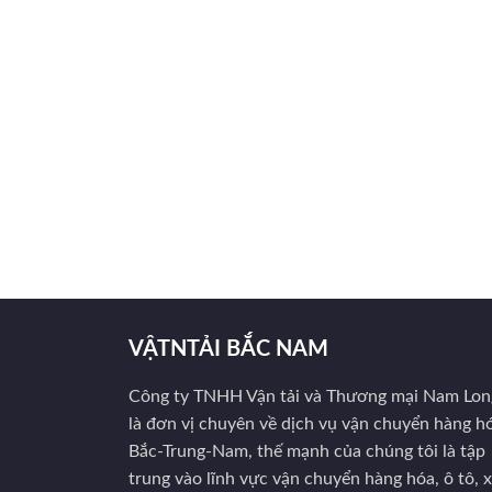
VẬTNTẢI BẮC NAM
Công ty TNHH Vận tải và Thương mại Nam Lon
là đơn vị chuyên về dịch vụ vận chuyển hàng h
Bắc-Trung-Nam, thế mạnh của chúng tôi là tập
trung vào lĩnh vực vận chuyển hàng hóa, ô tô, 